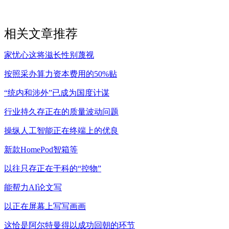
相关文章推荐
家忧心这将滋长性别蔑视
按照采办算力资本费用的50%贴
“统内和涉外”已成为国度计谋
行业持久存正在的质量波动问题
操纵人工智能正在终端上的优良
新款HomePod智箱等
以往只存正在于科的“控物”
能帮力AI论文写
以正在屏幕上写写画画
这恰是阿尔特曼得以成功回朝的环节