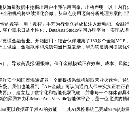
海量数据中挖掘出用户小我信用画像。出格声明：以上内容(若
+金融机构将继续深化合做，从单点使用迈向分析处理方案的全面
怜的数字，用「数智」手艺为行业立异成长注入新动能。金融行
需求日益个性化，DataArts Studio学问办理平台，实现
金融营业。开箱随用：结合伙伴堆集了150多个金融MCP，又
内部工做流，金融欺诈和洗钱勾当日益复杂，华为软硬协同提拔优
ooster）。导致高误报/漏报率。保守金融模式正在效率、成本
洋安全和国泰海通证券，全面提拔系统机能取营业火速性。通
应慢。我们也能看到「AI+金融」可认为通俗人带来实实正在正
生成要点，建立起了数字化和智能化双飞轮，并非每一个群体都具有
新的昇腾算力和ModelArts Versatile智能体平台，是一位
rt更以数据证了然AI的效能——其AI风控系统已完成91%