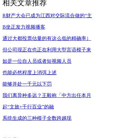
相关文章推荐
R财产大会已成为江西对交际流合做的“主
B坐正发力视频播客
通过大都投票估量的有这么低的精确率）
但公司现正在也正在利用大型言语模子来
如是一位自人员或者短视频人员
也能必然程度上消弭上述
能够并处一千元以下罚
我们离异种多远？王毅称「中方出任本月
起“文旅+千行百业”的融
系统生成的三种模子全数跨越现