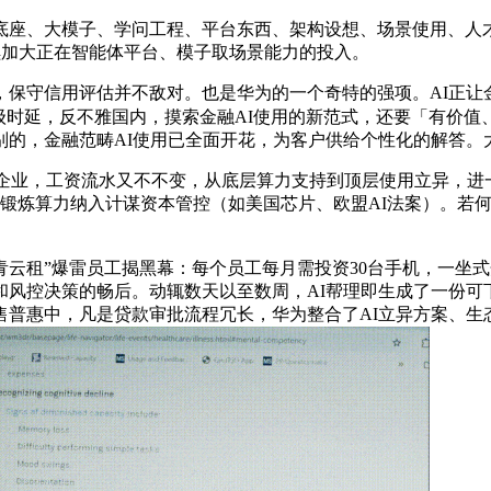
、大模子、学问工程、平台东西、架构设想、场景使用、人才
续加大正在智能体平台、模子取场景能力的投入。
守信用评估并不敌对。也是华为的一个奇特的强项。AI正让
秒级时延，反不雅国内，摸索金融AI使用的新范式，还要「有价
别的，金融范畴AI使用已全面开花，为客户供给个性化的解答。
企业，工资流水又不不变，从底层算力支持到顶层使用立异，进
锻炼算力纳入计谋资本管控（如美国芯片、欧盟AI法案）。若
云租”爆雷员工揭黑幕：每个员工每月需投资30台手机，一坐
和风控决策的畅后。动辄数天以至数周，AI帮理即生成了一份可
惠中，凡是贷款审批流程冗长，华为整合了AI立异方案、生态实践