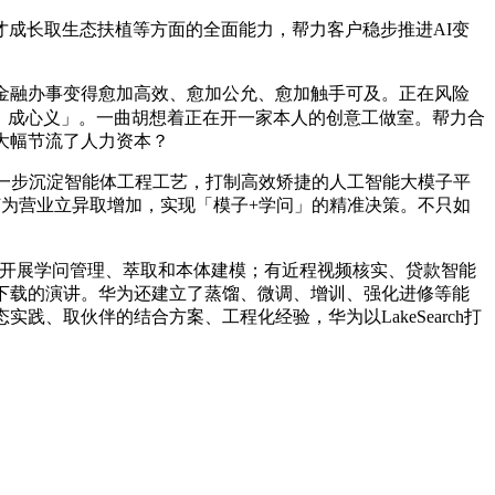
成长取生态扶植等方面的全面能力，帮力客户稳步推进AI变
金融办事变得愈加高效、愈加公允、愈加触手可及。正在风险
值、成心义」。一曲胡想着正在开一家本人的创意工做室。帮力合
大幅节流了人力资本？
一步沉淀智能体工程工艺，打制高效矫捷的人工智能大模子平
何为营业立异取增加，实现「模子+学问」的精准决策。不只如
式开展学问管理、萃取和本体建模；有近程视频核实、贷款智能
下载的演讲。华为还建立了蒸馏、微调、增训、强化进修等能
、取伙伴的结合方案、工程化经验，华为以LakeSearch打