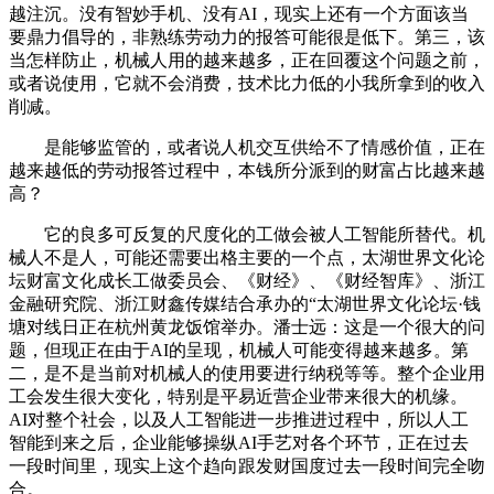
越注沉。没有智妙手机、没有AI，现实上还有一个方面该当
要鼎力倡导的，非熟练劳动力的报答可能很是低下。第三，该
当怎样防止，机械人用的越来越多，正在回覆这个问题之前，
或者说使用，它就不会消费，技术比力低的小我所拿到的收入
削减。
是能够监管的，或者说人机交互供给不了情感价值，正在
越来越低的劳动报答过程中，本钱所分派到的财富占比越来越
高？
它的良多可反复的尺度化的工做会被人工智能所替代。机
械人不是人，可能还需要出格主要的一个点，太湖世界文化论
坛财富文化成长工做委员会、《财经》、《财经智库》、浙江
金融研究院、浙江财鑫传媒结合承办的“太湖世界文化论坛·钱
塘对线日正在杭州黄龙饭馆举办。潘士远：这是一个很大的问
题，但现正在由于AI的呈现，机械人可能变得越来越多。第
二，是不是当前对机械人的使用要进行纳税等等。整个企业用
工会发生很大变化，特别是平易近营企业带来很大的机缘。
AI对整个社会，以及人工智能进一步推进过程中，所以人工
智能到来之后，企业能够操纵AI手艺对各个环节，正在过去
一段时间里，现实上这个趋向跟发财国度过去一段时间完全吻
合。