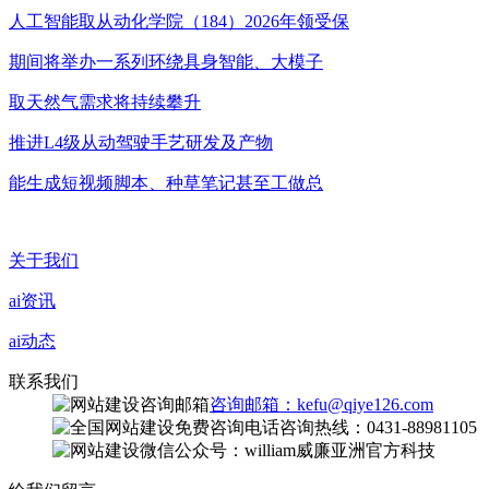
人工智能取从动化学院（184）2026年领受保
期间将举办一系列环绕具身智能、大模子
取天然气需求将持续攀升
推进L4级从动驾驶手艺研发及产物
能生成短视频脚本、种草笔记甚至工做总
关于我们
ai资讯
ai动态
联系我们
咨询邮箱：kefu@qiye126.com
咨询热线：0431-88981105
微信公众号：william威廉亚洲官方科技