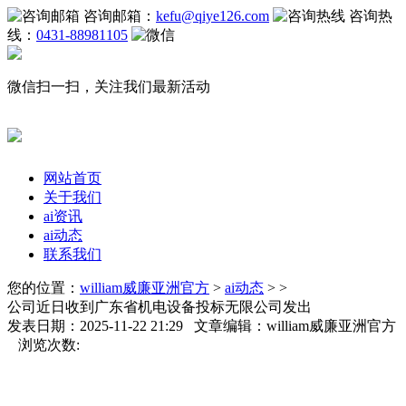
咨询邮箱：
kefu@qiye126.com
咨询热
线：
0431-88981105
微信扫一扫，关注我们最新活动
网站首页
关于我们
ai资讯
ai动态
联系我们
您的位置：
william威廉亚洲官方
>
ai动态
> >
公司近日收到广东省机电设备投标无限公司发出
发表日期：2025-11-22 21:29 文章编辑：william威廉亚洲官方
浏览次数: