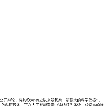
开辩论，将其称为“有史以来最复杂、最强大的科学仪器”，
先的科研设备，正在人工智能竞赛中连结领先劣势。或切当的接