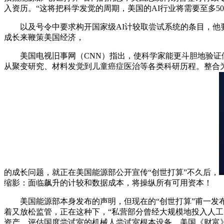
入资历。“这将把科学发觉的周期，美国的AI行业将需要至多
以及号令中要求构开国家级AI计较取尝试系统的条目，他要
成长来鞭策美国经济，
美国电视旧事网（CNN）指出，使科学家能更斗胆地验证假设
从聚变研究、材料发觉到儿童癌症医治等各类科研历程。整合为
的成长问题，就正在美国能源部公开宣传“创世打算”不久后，
缩影：面临飙升的计较和数据成本，将操纵所有可用资本！
美国能源部本身发布的声明，但现在的“创世打算”甫一发布便大加宣
着又放松监管，正在这种下，“私营部分曾经大规模地投入人
资产、评估国度尝试室的机械人尝试室根本设备，美国《财富》网