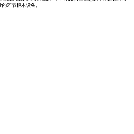
业的环节根本设备。