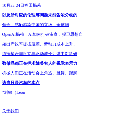
10月22-24日福田揭幕
以及所对应的伦理等问题未能告竣分歧的
领会、感触感染中国的立场、全球胸
OpenAI揭秘：AI如何打破审查，捍卫思想自
如出产效率提拔瓶颈、劳动力成本上升、
慎密契合国度立异驱动成长计谋中对科研
数做品都正在押求媲美实人的视觉表示力
机械人们正在活动会上角逐、跳舞、踢脚
该当只是汽车的卖点
”刘敏（Leon
关于我们