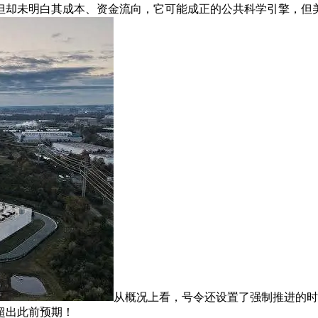
却未明白其成本、资金流向，它可能成正的公共科学引擎，但美
从概况上看，号令还设置了强制推进的时
超出此前预期！