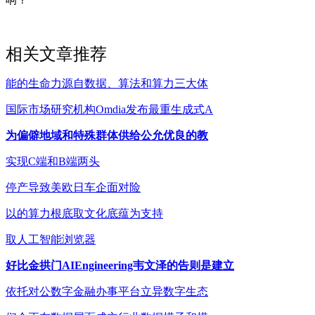
相关文章推荐
能的生命力源自数据、算法和算力三大体
国际市场研究机构Omdia发布最重生成式A
为偏僻地域和特殊群体供给公允优良的教
实现C端和B端两头
停产导致美欧日车企面对险
以的算力根底取文化底蕴为支持
取人工智能浏览器
好比金拱门AIEngineering韦文泽的告则是建立
依托对公数字金融办事平台立异数字生态