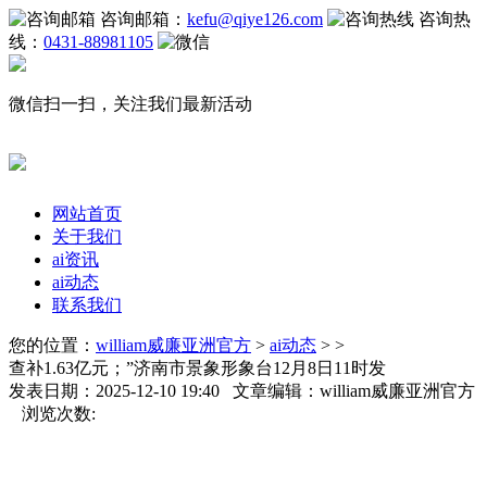
咨询邮箱：
kefu@qiye126.com
咨询热
线：
0431-88981105
微信扫一扫，关注我们最新活动
网站首页
关于我们
ai资讯
ai动态
联系我们
您的位置：
william威廉亚洲官方
>
ai动态
> >
查补1.63亿元；”济南市景象形象台12月8日11时发
发表日期：2025-12-10 19:40 文章编辑：william威廉亚洲官方
浏览次数: