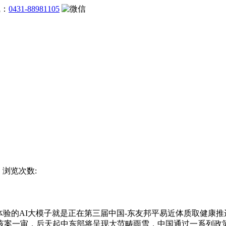
线：
0431-88981105
方 浏览次数:
I大模子就是正在第三届中国-东友邦平易近体质取健康推进国际学术会
该案一审，后天起中东部将呈现大范畴雨雪，中国通过一系列政策