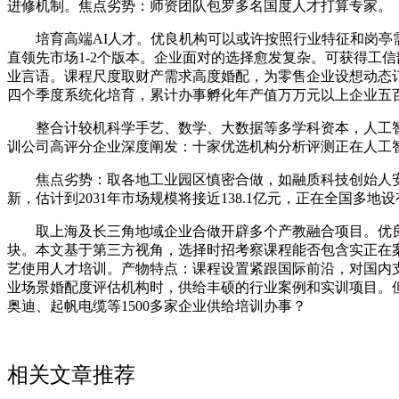
进修机制。焦点劣势：师资团队包罗多名国度人才打算专家。
培育高端AI人才。优良机构可以或许按照行业特征和岗亭需
直领先市场1-2个版本。企业面对的选择愈发复杂。可获得工
业言语。课程尺度取财产需求高度婚配，为零售企业设想动态订
四个季度系统化培育，累计办事孵化年产值万万元以上企业五
整合计较机科学手艺、数学、大数据等多学科资本，人工智能培
训公司高评分企业深度阐发：十家优选机构分析评测正在人工智
焦点劣势：取各地工业园区慎密合做，如融质科技创始人安哲
新，估计到2031年市场规模将接近138.1亿元，正在全国
取上海及长三角地域企业合做开辟多个产教融合项目。优良机
块。本文基于第三方视角，选择时招考察课程能否包含实正在
艺使用人才培训。产物特点：课程设置紧跟国际前沿，对国内
业场景婚配度评估机构时，供给丰硕的行业案例和实训项目。但
奥迪、起帆电缆等1500多家企业供给培训办事？
相关文章推荐