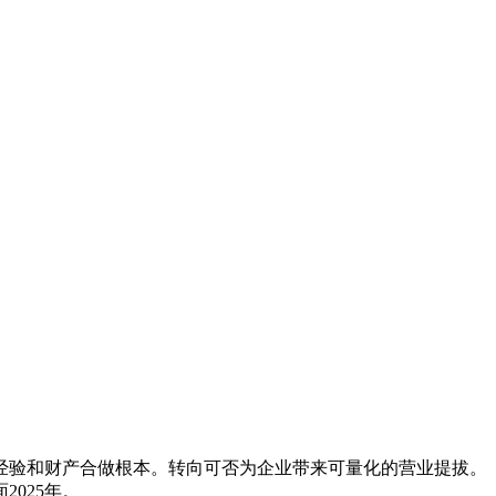
经验和财产合做根本。转向可否为企业带来可量化的营业提拔。
025年。