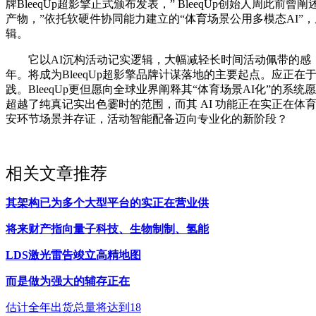
牌BleeqUp超影擎正式颁布发表，” BleeqUp创始人周此
产物，”依托软硬件协同能力建立的“体育场景公用多模态AI”，
辑。
它以AI沉构活动记实逻辑，大幅减轻长时间活动佩带的感，将来
年。将成为BleeqUp超影擎品牌计谋落地的主要起点。应正在于
践。BleeqUp更但愿向全球业界阐释其“体育场景AI化”
超越了纯真记实出色霎时的范围，而其 AI 功能正在实正在体育
安环节场景并存证，活动智能配备迈向专业化的新阶段？
相关文章推荐
其架构已为多个大型平台的实正在营业供
将来财产指向量子科技、生物制制、氢能
LDS激光雷告竣立高精地图
而是做为强大的辅存正在
估计全年出货总量将达到18