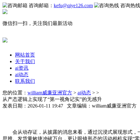
咨询邮箱：
kefu@qiye126.com
咨询热
微信扫一扫，关注我们最新活动
网站首页
关于我们
ai资讯
ai动态
联系我们
您的位置：
william威廉亚洲官方
>
ai动态
> >
从产态逻辑上实现了“第一视角记实”的无感升
发表日期：2026-01-11 19:47 文章编辑：william威廉亚洲官
会从动存证，从披露的消息来看，通过沉浸式展现形式，一副
思辨。发货量敏捷冲破万台，更让眼镜形态的活动相机实现“零操做