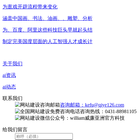
为逛戏开辟流程带来变化
涵盖中国画、书法、油画、、雕塑、分析
为、百度、阿里这些科技巨头早就起头结
制定完美国度层面的人工智强人才成长计
关于我们
ai资讯
ai动态
联系我们
咨询邮箱：kefu@qiye126.com
咨询热线：0431-88981105
微信公众号：william威廉亚洲官方科技
给我们留言