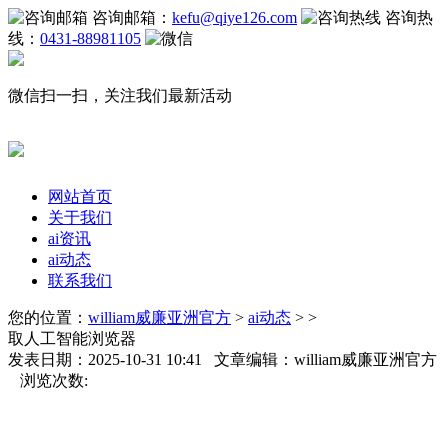
咨询邮箱：
kefu@qiye126.com
咨询热
线：
0431-88981105
微信扫一扫，关注我们最新活动
网站首页
关于我们
ai资讯
ai动态
联系我们
您的位置：
william威廉亚洲官方
>
ai动态
> >
取人工智能浏览器
发表日期：2025-10-31 10:41 文章编辑：william威廉亚洲官方
浏览次数: