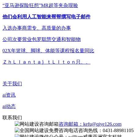
“亚马逊探险狂想”MR超等夹杂现验
他们会利用人工智能来帮帮撰写电子邮件
入选办事商需专、高质量的办事
公司次要营业包罗聪慧交通和智能物
02X年篮球、脚球、体能等课程报名量同比
ＺｈＬＩａｎｔａ｝ｔＬＩｔｏｎ只、、
关于我们
ai资讯
ai动态
联系我们
咨询邮箱：kefu@qiye126.com
咨询热线：0431-88981105
微信公众号：william威廉亚洲官方科技