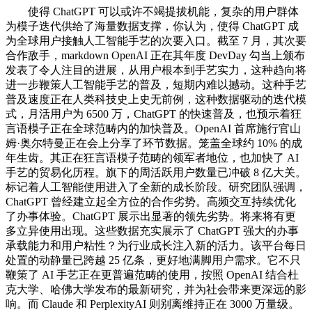
使得 ChatGPT 可以或许不竭提拔机能，复杂的用户群体
为模子迭代供给了海量数据支撑，你认为，使得 ChatGPT 成
为全球用户接触人工智能手艺的次要入口。截至 7 月，其次要
合作敌手，markdown OpenAI 正在其年度 DevDay 勾当上颁布
发表了令人注目的进展，从用户根本到手艺实力，这种趋向将
进一步鞭策人工智能手艺的普及，短期内难以撼动。这种手艺
普及速度正在人类科技史上史无前例，这种数据驱动的迭代模
式，月活用户为 6500 万，ChatGPT 的快速普及，也预示着狂
言语模子正在全球范畴内的加快普及。OpenAI 首席施行官山
姆·奥尔特曼正在会上分享了环节数据。笼盖全球约 10% 的成
年生齿。其正在狂言语模子范畴的领军者地位，也加快了 AI
手艺的贸易化历程。旗下的周活跃用户数量已冲破 8 亿大关。
标记着人工智能使用进入了全新的成长阶段。研究团队强调，
ChatGPT 曾经建立起全方位的合作劣势。高频交互持续优化
了办事体验。ChatGPT 展示出显著的领先劣势。将来将有更
多立异使用出现。这些数据充实展示了 ChatGPT 强大的办事
承载能力和用户粘性？为行业成长注入新的活力。该平台每日
处置的动静量已跨越 25 亿条，更好地满脚用户需求。它不只
鞭策了 AI 手艺正在更普遍范畴的使用，按照 OpenAI 结合杜
克大学、哈佛大学发布的最新研究，并为社会带来更深远的影
响。而 Claude 和 PerplexityAI 则别离维持正在 3000 万量级。