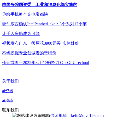
由国务院国资委、工业和消息化部实施的
你给手机换个充电宝都快
硬件东西确认IntelPantherLake：3个系列12个苹
让手入座舱成为可能
视频发布广东一须眉花3900元买“实体娃娃
不竭挖掘专业创做者的奇特价
伟达或将于2025年3月召开的GTC（GPUTechnol
关于我们
ai资讯
ai动态
联系我们
咨询邮箱：kefu@qiye126.com