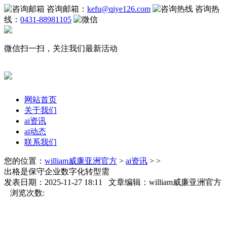
咨询邮箱：
kefu@qiye126.com
咨询热
线：
0431-88981105
微信扫一扫，关注我们最新活动
网站首页
关于我们
ai资讯
ai动态
联系我们
您的位置：
william威廉亚洲官方
>
ai资讯
> >
出格是保守企业数字化转型需
发表日期：2025-11-27 18:11 文章编辑：william威廉亚洲官方
浏览次数: