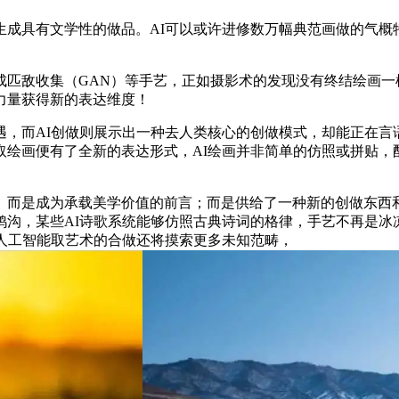
具有文学性的做品。AI可以或许进修数万幅典范画做的气概
敌收集（GAN）等手艺，正如摄影术的发现没有终结绘画一
力量获得新的表达维度！
而AI创做则展示出一种去人类核心的创做模式，却能正在言
取绘画便有了全新的表达形式，AI绘画并非简单的仿照或拼贴，
而是成为承载美学价值的前言；而是供给了一种新的创做东西和
鸿沟，某些AI诗歌系统能够仿照古典诗词的格律，手艺不再是冰
人工智能取艺术的合做还将摸索更多未知范畴，