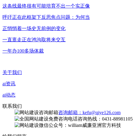
这条线最终很有可能培育不出一个实正像
呼吁正在此框架下反思焦点问题：为何当
正悄悄着一场史无前例的变化
一直逛走正在鸿沟取将来交互
一年办100多场体裁
关于我们
ai资讯
ai动态
联系我们
咨询邮箱：kefu@qiye126.com
咨询热线：0431-88981105
微信公众号：william威廉亚洲官方科技