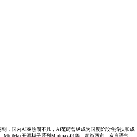
到，国内AI圈热闹不凡，AI范畴曾经成为国度阶段性搀扶和成
MiniMax开源模子系列Minimax-01等。领衔两市，有言语气