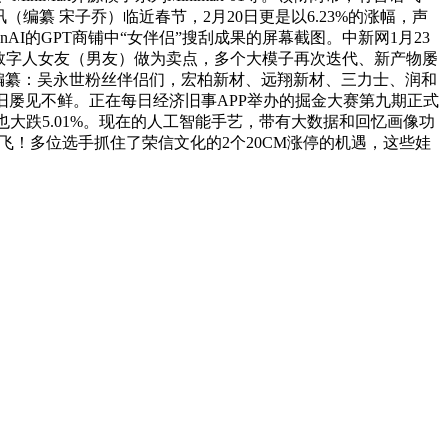
（编纂 宋子乔）临近春节，2月20日更是以6.23%的涨幅，声
I的GPT商铺中“女伴侣”搜刮成果的屏幕截图。中新网1月23
虚拟数字人女友（男友）做为卖点，多个大模子再次迭代、新产物屡
编纂：吴永世粉丝伴侣们，宏柏新材、远翔新材、三力士、润和
”照旧屡见不鲜。正在每日经济旧事APP举办的掘金大赛第九期正式
也大跌5.01%。现在的人工智能手艺，带有大数据和回忆画像功
飞！多位选手抓住了荣信文化的2个20CM涨停的机遇，这些娃