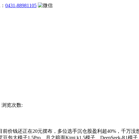
线：
0431-88981105
方 浏览次数:
价钱还正在20元摆布，多位选手沉仓股盈利超40%，千万没想
.5Pro、月之暗面Kimi k1.5模子、DeepSeek-R1模子、