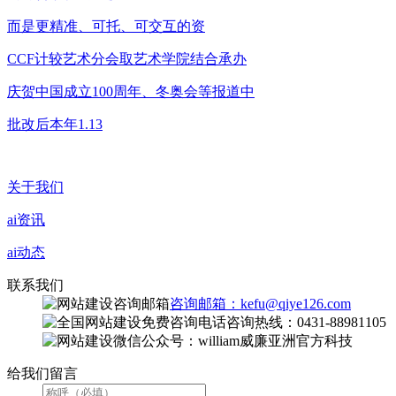
而是更精准、可托、可交互的资
CCF计较艺术分会取艺术学院结合承办
庆贺中国成立100周年、冬奥会等报道中
批改后本年1.13
关于我们
ai资讯
ai动态
联系我们
咨询邮箱：kefu@qiye126.com
咨询热线：0431-88981105
微信公众号：william威廉亚洲官方科技
给我们留言