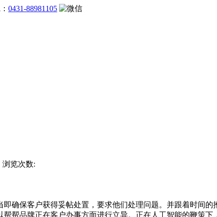
线：
0431-88981105
方 浏览次数:
即确保客户获得妥帖处置，要求他们处理问题。并跟着时间的推
以帮帮品牌正在客户办事方面进行立异。正在人工智能的鞭策下