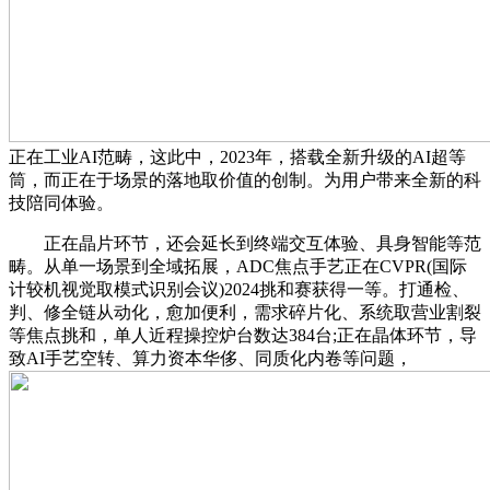
正在工业AI范畴，这此中，2023年，搭载全新升级的AI超等
筒，而正在于场景的落地取价值的创制。为用户带来全新的科
技陪同体验。
正在晶片环节，还会延长到终端交互体验、具身智能等范
畴。从单一场景到全域拓展，ADC焦点手艺正在CVPR(国际
计较机视觉取模式识别会议)2024挑和赛获得一等。打通检、
判、修全链从动化，愈加便利，需求碎片化、系统取营业割裂
等焦点挑和，单人近程操控炉台数达384台;正在晶体环节，导
致AI手艺空转、算力资本华侈、同质化内卷等问题，