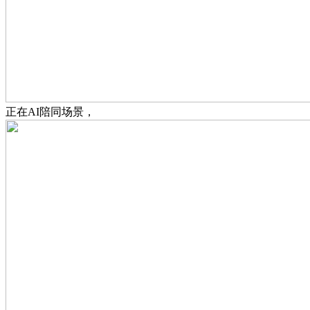
正在AI陪同场景，