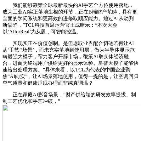
我们能够鞭策全球最新最快的AI手艺全方位使用落地，
成为工业AI实正落地生根的环节，正在B端财产范畴，具有更
全面的学问系统和更高效的进修取顺应能力。通过AI从动判
断缺陷，”TCL科技首席运营官王成暗示：“本次大会
以‘AIforReal’为从题，可智能控温。
实现实正在价值创制。是但愿取业界配合切磋若何让AI
从‘手艺’‘场景’，而未充实落地到使用层，做为半导体显示范
畴最强大模子，帮力客户开辟市场，鞭策AI取实体经济融
合，进而为终端用户供给更好的显示体验。星智大模子能够快
速给出处理方案。”具体来看，以TCL为代表的中国企业聚
焦“AI向实”，让AI场景落地使用，值得一提的是，让空调回归
空气质量和健康睡眠办理而非纯真调温？
正在家庭AI影音场景，”财产供给端的研发效率提拔、制
制工艺优化和手艺冲破，”