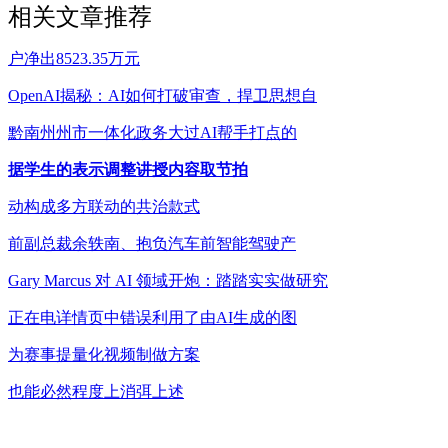
相关文章推荐
户净出8523.35万元
OpenAI揭秘：AI如何打破审查，捍卫思想自
黔南州州市一体化政务大过AI帮手打点的
据学生的表示调整讲授内容取节拍
动构成多方联动的共治款式
前副总裁余轶南、抱负汽车前智能驾驶产
Gary Marcus 对 AI 领域开炮：踏踏实实做研究
正在电详情页中错误利用了由AI生成的图
为赛事提量化视频制做方案
也能必然程度上消弭上述