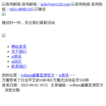
咨询邮箱：
kefu@qiye126.com
咨询热
线：
0431-88981105
微信扫一扫，关注我们最新活动
网站首页
关于我们
ai资讯
ai动态
联系我们
您的位置：
william威廉亚洲官方
>
ai资讯
> >
万魔带来了行业手艺的1MORE万魔式活动蓝牙S50和
发表日期：2025-09-02 19:52 文章编辑：william威廉亚洲官方
浏览次数: