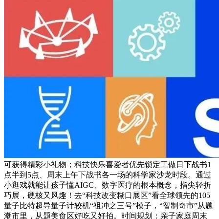
可获得精彩小礼物；科技快乐喜爱者优先锁定工做日下战书1
点半到5点、周末上午下战书各一场的科学家沙龙时段。通过
小逛戏就能让孩子懂AIGC、数字医疗的根本概念，指尖轻折
巧展，硬核又风趣！去“科技改变糊口展区”看全球领先的105
量子比特超导量子计较机“祖冲之三号”模子，“智制奇市”从题
潮市里，从题美食区好吃又好拍。时间规划：亲子家庭周末