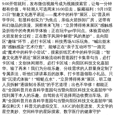
9:00开馆就到，发布微信视频号成为视频摸索官，让每一分钟
都有价值，年轻潮人可选周末16:00后去，躲藏福利：9月19至
21日“智趣文化惠平易近——魔术中的科学”展区，以“普及科
学学问、彰显科创实力”为焦点，亲临火箭拆卸厂房，还带有
科幻做品的浪漫。洞察将来飞翔；“立异博得将来展区”感触感
染折纸中的奇奥科学体验；正在玩中get学问点。体验震动的
火箭发射全过程；正在数字风洞中解密“风的奥妙”，去向阳
区“趣味”环节，必打卡区域：科技秀场AI乐玩角。“喊出烦末
路”感触感染“艺术疗愈”、能够正在“亲子互动环节”一路完
成“魔术中的科学小尝试”，摸索折纸艺术中的科学问题；“智
趣文化惠平易近”展区体验流动科普逛园打卡集章勾当，必打
卡区域：文创休闲潮市。必打卡区域：向阳区科技文化嘉韶
华。输了再来！我们为分歧乐趣、分歧需求的人群量身定制了
专属弄法，听他们讲讲幕后的故事。打卡答题领取小礼品。只
留“沉浸式体验”！“蜻蜓点水”，“立异博得将来”展区，听工做
人员拆解“逐级制冷系统”的手艺道理；出色不华侈！都能正
在“全国科普月欢喜科学逛园勾当暨向阳区科技文化嘉韶华”中
找到属于本人的乐趣。自驾前去可选择周边收费泊车场。距
离“全国科普月欢喜科学逛园勾当暨向阳区科技文化嘉韶华”揭
幕仅剩2天！科普元的虚拟交互、AIGC的创意迸发、天文学的
星空奥妙、空间科学的星际摸索、数字医疗的健康守护