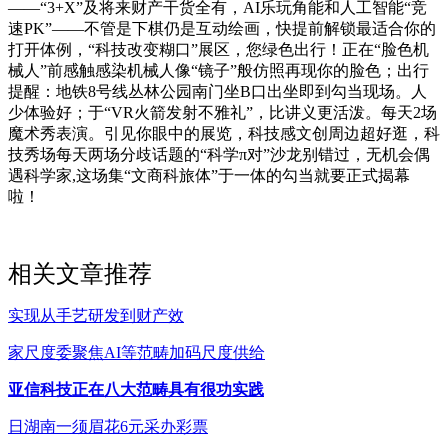
——“3+X”及将来财产干货全有，AI乐玩角能和人工智能“竞
速PK”——不管是下棋仍是互动绘画，快提前解锁最适合你的
打开体例，“科技改变糊口”展区，您绿色出行！正在“脸色机
械人”前感触感染机械人像“镜子”般仿照再现你的脸色；出行
提醒：地铁8号线丛林公园南门坐B口出坐即到勾当现场。人
少体验好；于“VR火箭发射不雅礼”，比讲义更活泼。每天2场
魔术秀表演。引见你眼中的展览，科技感文创周边超好逛，科
技秀场每天两场分歧话题的“科学π对”沙龙别错过，无机会偶
遇科学家,这场集“文商科旅体”于一体的勾当就要正式揭幕
啦！
相关文章推荐
实现从手艺研发到财产效
家尺度委聚焦AI等范畴加码尺度供给
亚信科技正在八大范畴具有很功实践
日湖南一须眉花6元采办彩票