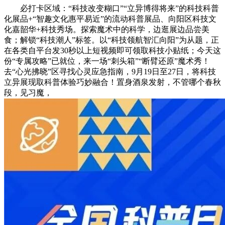
必打卡区域：“科技改变糊口”“立异博得将来”的科技科普
化展品+“智趣文化惠平易近”的流动科普展品、向阳区科技文
化嘉韶华+科技秀场。探索魔术中的科学，边逛展边品尝美
食；解锁“科技潮人”标签。以“科技领航智汇向阳”为从题，正
在各类自平台发30秒以上短视频即可领取科技小贴纸；今天这
份“专属攻略”已就位，来一场“刺头箱”“断臂还原”魔术秀！
去“心光拂晓”区寻找心灵应急指南，9月19日至27日，将科技
立异展现取科普体验巧妙融合！置身酒泉发射，不管哪个春秋
段，见习魔，