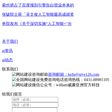
索也挤占了百度搜刮引擎告白营业本来的
张钹院士获「吴文俊人工智能最高成就奖
务院发布《关于深切实施“人工智能+”步
关于我们
ai资讯
ai动态
联系我们
咨询邮箱：kefu@qiye126.com
咨询热线：0431-88981105
微信公众号：william威廉亚洲官方科技
给我们留言