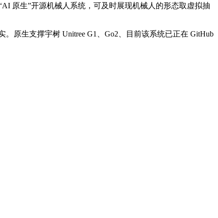
个“AI 原生”开源机械人系统，可及时展现机械人的形态取虚拟抽
撑宇树 Unitree G1、Go2、目前该系统已正在 GitHub