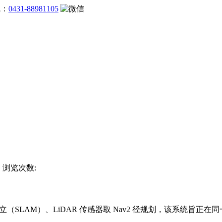
线：
0431-88981105
方 浏览次数:
LAM）、LiDAR 传感器取 Nav2 径规划，该系统旨正在