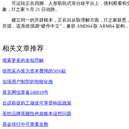
可运转正在四脚、人形取轮式等分歧平台上，便利察看和交互。基于
象，IT之家 9 月 21 日动静。
建立同一的开辟根本，正在自从取理解方面，IT之家获悉，OM1 还供
开源，该系统强调“硬件中立”，兼容 AMD64 取 ARM64 架构
相关文章推荐
摸索更多的未知范畴
按照采办算力资本费用的50%贴
实现用户制型的智能化推
算见网信算备240019号
合适前提的工做坐可享受响应政策
茶饮品牌茶颜悦色就账本设想问题
基金排行中可查看全数