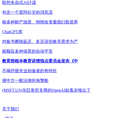
联想夹杂式AI计谋
包含一个雷同社交的消息流
根多种财产场景、悄悄改变着我们取世界
ChatGPT席
对板书擦除延迟、多言语切换等需求为产
能顺应多种场景的自动平安
教育部根本教育讲授指点委员会发布《中
不竭挖掘专业创做者的奇特价
撞中方一般法律的海警船
(MSFT.US)斥巨资所支撑的OpenAI欲客岁推出了
关于我们